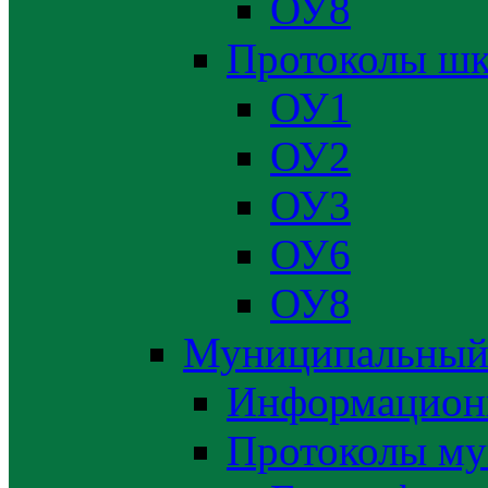
ОУ8
Протоколы шк
ОУ1
ОУ2
ОУ3
ОУ6
ОУ8
Муниципальный
Информацион
Протоколы му