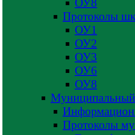
ОУ8
Протоколы шк
ОУ1
ОУ2
ОУ3
ОУ6
ОУ8
Муниципальный
Информацион
Протоколы му