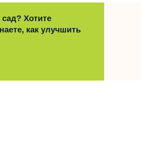
 сад? Хотите
наете, как улучшить