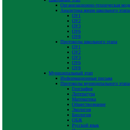
Организационно-техническая мод
Аналитика жюри школьного этапа
ОУ1
ОУ2
ОУ3
ОУ6
ОУ8
Протоколы школьного этапа
ОУ1
ОУ2
ОУ3
ОУ6
ОУ8
Муниципальный этап
Информационные письма
Протоколы муниципального этапа
География
Литература
Математика
Обществознание
Экология
Биология
ОБЖ
Русский язык