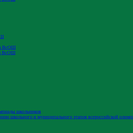
ОШ
па ВсОШ
па ВсОШ
импиады школьников
ению школьного и муниципального этапов всероссийской олимп