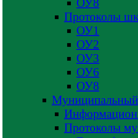
ОУ8
Протоколы шк
ОУ1
ОУ2
ОУ3
ОУ6
ОУ8
Муниципальный
Информацион
Протоколы му