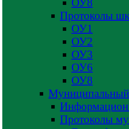
ОУ8
Протоколы шк
ОУ1
ОУ2
ОУ3
ОУ6
ОУ8
Муниципальный
Информацион
Протоколы му