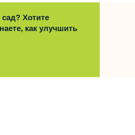
 сад? Хотите
наете, как улучшить