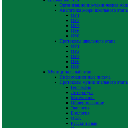
Организационно-техническая мод
Аналитика жюри школьного этапа
ОУ1
ОУ2
ОУ3
ОУ6
ОУ8
Протоколы школьного этапа
ОУ1
ОУ2
ОУ3
ОУ6
ОУ8
Муниципальный этап
Информационные письма
Протоколы муниципального этапа
География
Литература
Математика
Обществознание
Экология
Биология
ОБЖ
Русский язык