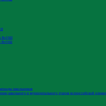
ОШ
па ВсОШ
па ВсОШ
импиады школьников
ению школьного и муниципального этапов всероссийской олимп