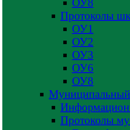
ОУ8
Протоколы шк
ОУ1
ОУ2
ОУ3
ОУ6
ОУ8
Муниципальный
Информацион
Протоколы му