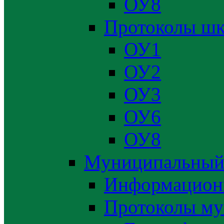
ОУ8
Протоколы шк
ОУ1
ОУ2
ОУ3
ОУ6
ОУ8
Муниципальный
Информацион
Протоколы му