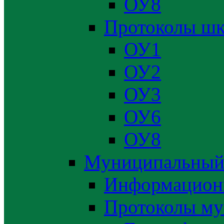
ОУ8
Протоколы шк
ОУ1
ОУ2
ОУ3
ОУ6
ОУ8
Муниципальный
Информацион
Протоколы му