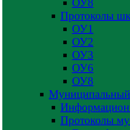
ОУ8
Протоколы шк
ОУ1
ОУ2
ОУ3
ОУ6
ОУ8
Муниципальный
Информацион
Протоколы му