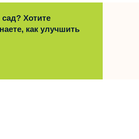
 сад? Хотите
наете, как улучшить