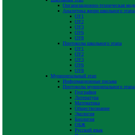
Организационно-техническая мод
Аналитика жюри школьного этапа
ОУ1
ОУ2
ОУ3
ОУ6
ОУ8
Протоколы школьного этапа
ОУ1
ОУ2
ОУ3
ОУ6
ОУ8
Муниципальный этап
Информационные письма
Протоколы муниципального этапа
География
Литература
Математика
Обществознание
Экология
Биология
ОБЖ
Русский язык