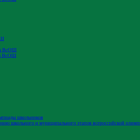
ОШ
па ВсОШ
па ВсОШ
импиады школьников
ению школьного и муниципального этапов всероссийской олимп