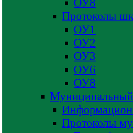
ОУ8
Протоколы шк
ОУ1
ОУ2
ОУ3
ОУ6
ОУ8
Муниципальный
Информацион
Протоколы му