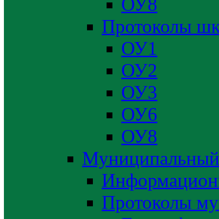
ОУ8
Протоколы шк
ОУ1
ОУ2
ОУ3
ОУ6
ОУ8
Муниципальный
Информацион
Протоколы му