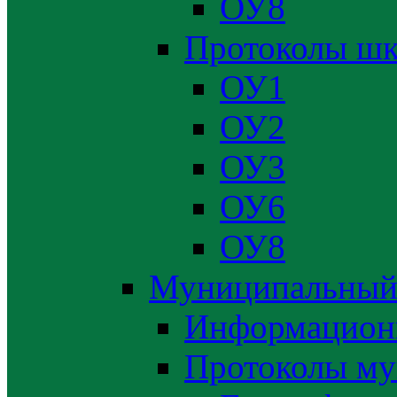
ОУ8
Протоколы шк
ОУ1
ОУ2
ОУ3
ОУ6
ОУ8
Муниципальный
Информацион
Протоколы му