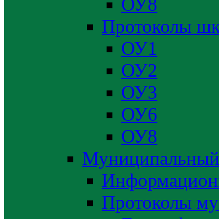
ОУ8
Протоколы шк
ОУ1
ОУ2
ОУ3
ОУ6
ОУ8
Муниципальный
Информацион
Протоколы му