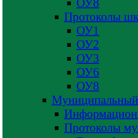
ОУ8
Протоколы шк
ОУ1
ОУ2
ОУ3
ОУ6
ОУ8
Муниципальный
Информацион
Протоколы му