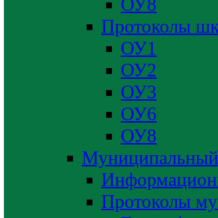
ОУ8
Протоколы шк
ОУ1
ОУ2
ОУ3
ОУ6
ОУ8
Муниципальный
Информацион
Протоколы му