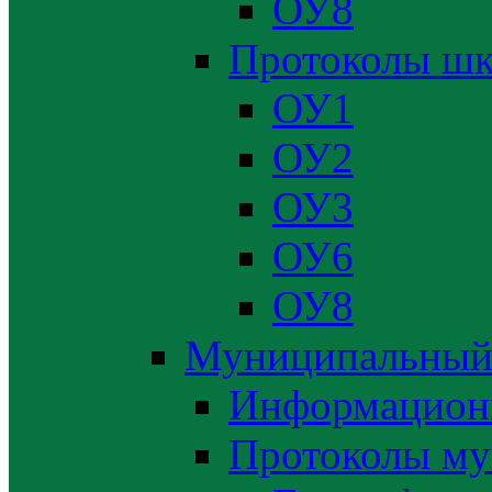
ОУ8
Протоколы шк
ОУ1
ОУ2
ОУ3
ОУ6
ОУ8
Муниципальный
Информацион
Протоколы му